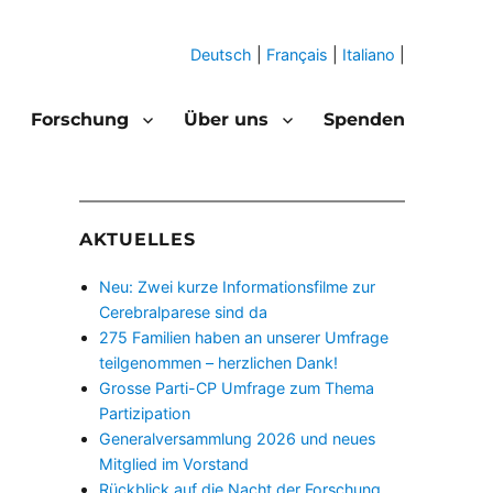
Deutsch
|
Français
|
Italiano
|
Forschung
Über uns
Spenden
AKTUELLES
Neu: Zwei kurze Informationsfilme zur
Cerebralparese sind da
275 Familien haben an unserer Umfrage
teilgenommen – herzlichen Dank!
Grosse Parti-CP Umfrage zum Thema
Partizipation
Generalversammlung 2026 und neues
Mitglied im Vorstand
Rückblick auf die Nacht der Forschung