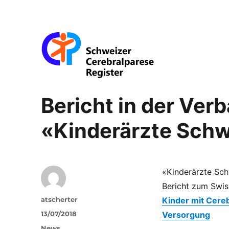
Swiss-CP-Reg
Bericht in der Ver
«Kinderärzte Sch
«Kinderärzte Sch
Bericht zum Swis
Autor
atscherter
Kinder mit Cereb
Veröffentlicht
13/07/2018
Versorgung
am
Kategorien
News