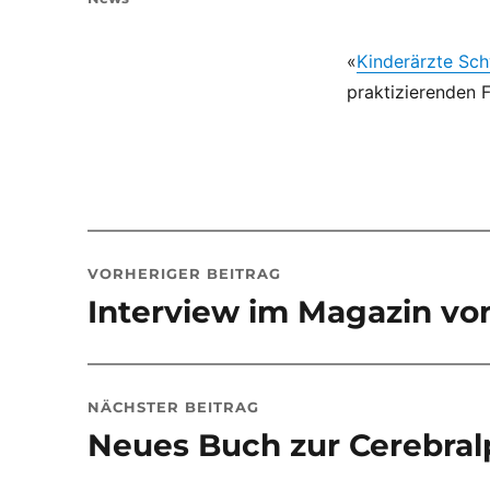
«
Kinderärzte Sc
praktizierenden 
Beitragsnavigation
VORHERIGER BEITRAG
Interview im Magazin vo
Vorheriger
Beitrag:
NÄCHSTER BEITRAG
Neues Buch zur Cerebral
Nächster
Beitrag: